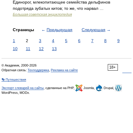
Единорог, млекопитающее семейства дельфинов
подотряда зубатых китов; то же, что нарвал …
Большая советская энциклопедия
Страницы
←
Предыдущая
Следующая
→
1
2
3
4
5
6
7
8
9
10
11
12
13
© Академик, 2000-2026
18+
Обратная связь:
Техподдержка
,
Реклама на сайте
👣 Путешествия
Экспорт словарей на сайты
, сделанные на PHP,
Joomla,
Drupal,
WordPress, MODx.