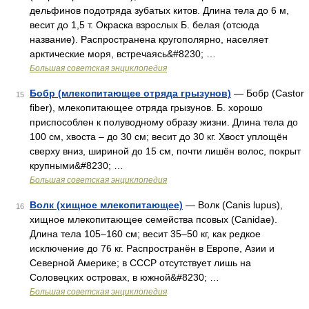
дельфинов подотряда зубатых китов. Длина тела до 6 м,
весит до 1,5 т. Окраска взрослых Б. белая (отсюда
название). Распространена кругополярно, населяет
арктические моря, встречаясь&#8230; …
Большая советская энциклопедия
Бобр (млекопитающее отряда грызунов)
— Бобр (Castor
15
fiber), млекопитающее отряда грызунов. Б. хорошо
приспособлен к полуводному образу жизни. Длина тела до
100 см, хвоста ‒ до 30 см; весит до 30 кг. Хвост уплощён
сверху вниз, шириной до 15 см, почти лишён волос, покрыт
крупными&#8230; …
Большая советская энциклопедия
Волк (хищное млекопитающее)
— Волк (Canis lupus),
16
хищное млекопитающее семейства псовых (Canidae).
Длина тела 105‒160 см; весит 35‒50 кг, как редкое
исключение до 76 кг. Распространён в Европе, Азии и
Северной Америке; в СССР отсутствует лишь на
Соловецких островах, в южной&#8230; …
Большая советская энциклопедия