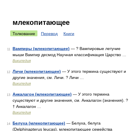
млекопитающее
Толкование
Перевод
Книги
Вампиры (млекопитающее)
— ? Вампировые летучие
11
мыши Вампир десмод Научная классификация Царство …
Википедия
Личи (млекопитающее)
— У этого термина существуют и
12
другие значения, см. Личи. ? Личи …
Википедия
Анкалагон (млекопитающее)
— У этого термина
13
существуют и другие значения, см. Анкалагон (значения). ?
† Анкалагон …
Википедия
Белуха (млекопитающее)
— Белуха, белуга
14
(Delphinapterus leucas), млекопитающее семейства