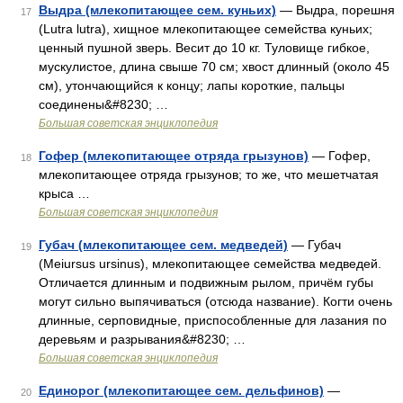
Выдра (млекопитающее сем. куньих)
— Выдра, порешня
17
(Lutra lutra), хищное млекопитающее семейства куньих;
ценный пушной зверь. Весит до 10 кг. Туловище гибкое,
мускулистое, длина свыше 70 см; хвост длинный (около 45
см), утончающийся к концу; лапы короткие, пальцы
соединены&#8230; …
Большая советская энциклопедия
Гофер (млекопитающее отряда грызунов)
— Гофер,
18
млекопитающее отряда грызунов; то же, что мешетчатая
крыса …
Большая советская энциклопедия
Губач (млекопитающее сем. медведей)
— Губач
19
(Meiursus ursinus), млекопитающее семейства медведей.
Отличается длинным и подвижным рылом, причём губы
могут сильно выпячиваться (отсюда название). Когти очень
длинные, серповидные, приспособленные для лазания по
деревьям и разрывания&#8230; …
Большая советская энциклопедия
Единорог (млекопитающее сем. дельфинов)
—
20